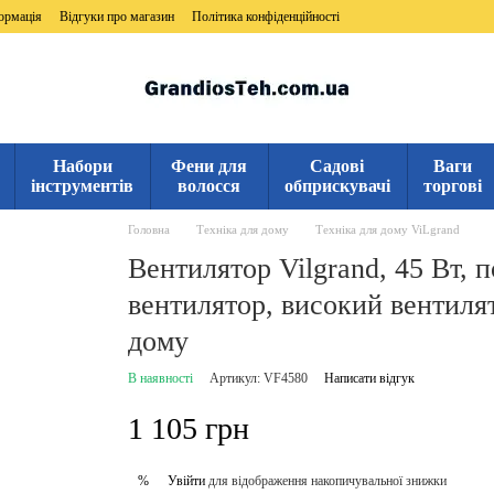
ормація
Відгуки про магазин
Політика конфіденційності
Набори
Фени для
Садові
Ваги
інструментів
волосся
обприскувачі
торгові
Головна
Техніка для дому
Техніка для дому ViLgrand
Вентилятор Vilgrand, 45 Вт, 
вентилятор, високий вентиля
дому
В наявності
Артикул: VF4580
Написати відгук
1 105 грн
Увійти
для відображення накопичувальної знижки
%