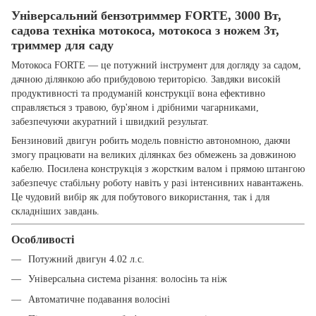
Універсальний бензотриммер FORTE, 3000 Вт,
садова техніка мотокоса, мотокоса з ножем 3т,
триммер для саду
Мотокоса FORTE — це потужний інструмент для догляду за садом,
дачною ділянкою або прибудовою територією. Завдяки високій
продуктивності та продуманій конструкції вона ефективно
справляється з травою, бур'яном і дрібними чагарниками,
забезпечуючи акуратний і швидкий результат.
Бензиновий двигун робить модель повністю автономною, даючи
змогу працювати на великих ділянках без обмежень за довжиною
кабелю. Посилена конструкція з жорстким валом і прямою штангою
забезпечує стабільну роботу навіть у разі інтенсивних навантажень.
Це чудовий вибір як для побутового використання, так і для
складніших завдань.
Особливості
Потужний двигун 4.02 л.с.
Універсальна система різання: волосінь та ніж
Автоматичне подавання волосіні