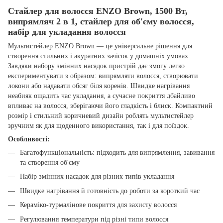
Стайлер для волосся ENZO Brown, 1500 Вт,
випрямляч 2 в 1, стайлер для об'єму волосся,
набір для укладання волосся
Мультистейлер ENZO Brown — це універсальне рішення для
створення стильних і акуратних зачісок у домашніх умовах.
Завдяки набору змінних насадок пристрій дає змогу легко
експериментувати з образом: випрямляти волосся, створювати
локони або надавати обсяг біля коренів. Швидке нагрівання
неабияк ощадить час укладання, а сучасне покриття дбайливо
впливає на волосся, зберігаючи його гладкість і блиск. Компактний
розмір і стильний коричневий дизайн роблять мультистейлер
зручним як для щоденного використання, так і для поїздок.
Особливості:
Багатофункціональність: підходить для випрямлення, завивання
та створення об'єму
Набір змінних насадок для різних типів укладання
Швидке нагрівання й готовність до роботи за короткий час
Кераміко-турмалінове покриття для захисту волосся
Регулювання температури під різні типи волосся