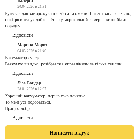
Валерій
20.04.2026 в 21:31
Купував для заморожування м'яса та овочів. Пакети запаює якісно,
повітря витягує добре. Тепер у морозильній камері значно більше
порядку.
Відповісти
Марина Мороз
04.03.2026 в 21:40
Вакууматор супер.
Вакуумує швидко, розібрався з управлінням за кілька хвилин.
Відповісти
Ліза Бондар
28.01.2026 в 12:07
Хороший вакууматор, перша така покупка.
То мені усе подобається.
Працює добре
Відповісти
Написати відгук