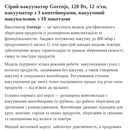
Сірий вакууматор Gorenje, 120 Вт, 12 л/хв,
вакууматор з 3 контейнерами, вакуумний
пакувальник з 10 пакетами
Вакууматор
Gorenje
— це просунута модель для ефективного
зберігання продуктів із розширеною комплектацією та
функціональністю. Завдяки потужному вакууму до 800 мбар і
продуктивності насоса 12 л/хв пристрій швидко видаляє повітря,
забезпечуючи міцну герметизацію та тривале збереження свіжості,
смаку та текстури продуктів.
Модель підтримує кілька режимів роботи: вакуумування сухих і
вологих продуктів, запаювання без вакууму, а також створення
вакууму в спеціальних контейнерах. Регулювання ступеня
вакуумування дає змогу точно настроювати процес під різні типи
продуктів — від м'яких до щільних.
Головна перевага цієї версії — розширена комплектація з
вакуумними контейнерами та трубкою, що робить зберігання ще
зручнішим і універсальнішим. Контейнери ідеально підходять для
круп, випічки, горіхів та інших продуктів, зберігаючи їх свіжими
та захищеними від вологи та повітря.
Міцний металевий корпус забезпечує довговічність, а продумана