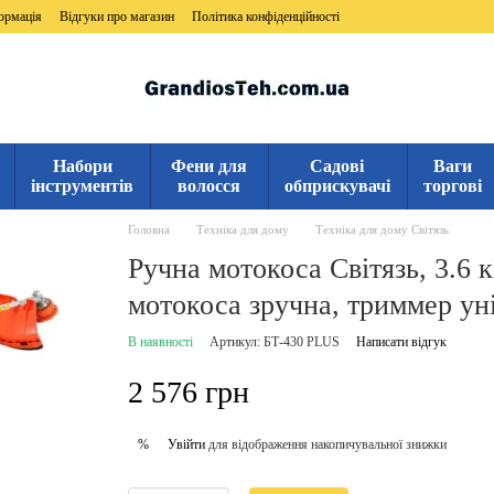
ормація
Відгуки про магазин
Політика конфіденційності
Набори
Фени для
Садові
Ваги
інструментів
волосся
обприскувачі
торгові
Головна
Техніка для дому
Техніка для дому Світязь
Ручна мотокоса Світязь, 3.6 
мотокоса зручна, триммер ун
В наявності
Артикул: БТ-430 PLUS
Написати відгук
2 576 грн
Увійти
для відображення накопичувальної знижки
%