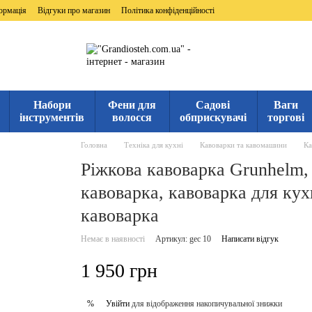
ормація
Відгуки про магазин
Політика конфіденційності
Набори
Фени для
Садові
Ваги
інструментів
волосся
обприскувачі
торгові
Головна
Техніка для кухні
Кавоварки та кавомашини
Ка
Ріжкова кавоварка Grunhelm, 
кавоварка, кавоварка для кух
кавоварка
Немає в наявності
Артикул: gec 10
Написати відгук
1 950 грн
Увійти
для відображення накопичувальної знижки
%