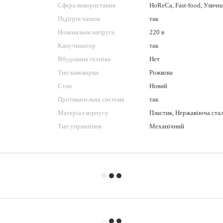
Сфера використання
HoReCa, Fast-food, Уличн
Підігрів чашок
так
Номінальна напруга
220 в
Капучинатор
так
Вбудована техніка
Нет
Тип кавоварки
Рожкова
Стан
Новий
Протикапельна система
так
Матеріал корпусу
Пластик, Нержавіюча ста
Тип управління
Механічний