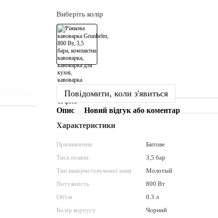
Виберіть колір
Повідомити, коли з'явиться
Опис
Новий відгук або коментар
Характеристики
Призначення
Битове
Тиск помпи
3,5 бар
Тип використовуваної кави
Молотый
Потужність
800 Вт
Об'єм
0.3 л
Колір корпусу
Чорний