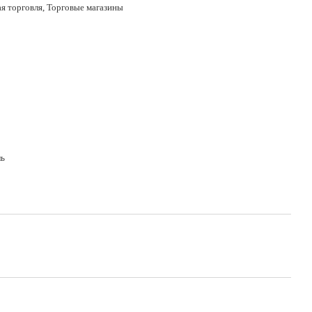
ая торговля, Торговые магазины
ль