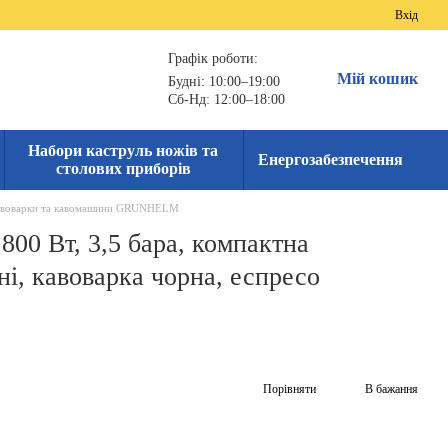
Вхід
Графік роботи:
Мій кошик
Будні: 10:00–19:00
Сб-Нд: 12:00–18:00
Набори каструль ножів та
Енергозабезпечення
столових приборів
воварки та кавомашини GRUNHELM
800 Вт, 3,5 бара, компактна
ні, кавоварка чорна, еспресо
Порівняти
В бажання