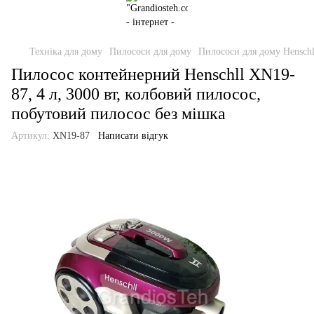
Техніка для дому
Пилососи для дому
Пилососи для дому Henschl
Пилосос контейнерний Henschll XN19-
87, 4 л, 3000 вт, колбовий пилосос,
побутовий пилосос без мішка
Артикул:
XN19-87
Написати відгук