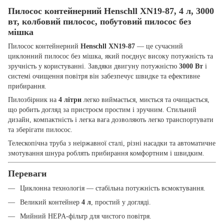
Пилосос контейнерний Henschll XN19-87, 4 л, 3000
вт, колбовий пилосос, побутовий пилосос без
мішка
Пилосос контейнерний
Henschll XN19-87
— це сучасний
циклонний пилосос без мішка, який поєднує високу потужність та
зручність у користуванні. Завдяки двигуну потужністю
3000 Вт
і
системі очищення повітря він забезпечує швидке та ефективне
прибирання.
Пилозбірник на
4 літри
легко виймається, миється та очищається,
що робить догляд за пристроєм простим і зручним. Стильний
дизайн, компактність і легка вага дозволяють легко транспортувати
та зберігати пилосос.
Телескопічна труба з неіржавної сталі, різні насадки та автоматичне
змотування шнура роблять прибирання комфортним і швидким.
Переваги
Циклонна технологія — стабільна потужність всмоктування.
Великий контейнер
4 л
, простий у догляді.
Мийний HEPA-фільтр для чистого повітря.