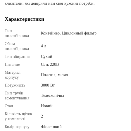
клієнтами, які довірили нам свої кухонні потреби.
Характеристики
Тип
Контейнер, Циклонный фильтр
пилозбірника
Об'єм
4 л
пилозбірника
Тип збирання
Сухий
Питание
Сеть 220В
Матеріал
Пластик, метал
корпусу
Потужність
3000 Вт
Тип труби
Телескопічна
всмоктування
Стан
Новий
Кількість щіток
2
у комплекті
Колір корпусу
Фіолетовий