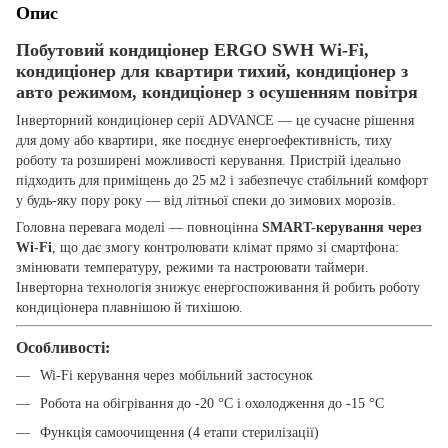
Опис
Побутовий кондиціонер ERGO SWH Wi-Fi,
кондиціонер для квартири тихий, кондиціонер з
авто режимом, кондиціонер з осушенням повітря
Інверторний кондиціонер серії ADVANCE — це сучасне рішення
для дому або квартири, яке поєднує енергоефективність, тиху
роботу та розширені можливості керування. Пристрій ідеально
підходить для приміщень до 25 м2 і забезпечує стабільний комфорт
у будь-яку пору року — від літньої спеки до зимових морозів.
Головна перевага моделі — повноцінна
SMART-керування через
Wi-Fi
, що дає змогу контролювати клімат прямо зі смартфона:
змінювати температуру, режими та настроювати таймери.
Інверторна технологія знижує енергоспоживання й робить роботу
кондиціонера плавнішою й тихішою.
Особливості:
Wi-Fi керування через мобільний застосунок
Робота на обігрівання до -20 °C і охолодження до -15 °C
Функція самоочищення (4 етапи стерилізації)