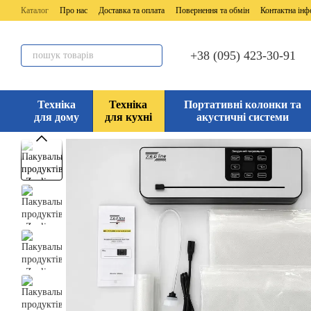
Перейти до основного контенту
Каталог
Про нас
Доставка та оплата
Повернення та обмін
Контактна інф
+38 (095) 423-30-91
Техніка
Техніка
Портативні колонки та
для дому
для кухні
акустичні системи