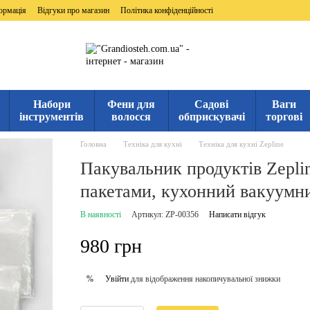
ормація
Відгуки про магазин
Політика конфіденційності
Набори
Фени для
Садові
Ваги
інструментів
волосся
обприскувачі
торгові
Головна
Техніка для кухні
Техніка для кухні Zepline
Пакувальник продуктів Zeplin
пакетами, кухонний вакуумн
В наявності
Артикул: ZP-00356
Написати відгук
980 грн
Увійти
для відображення накопичувальної знижки
%