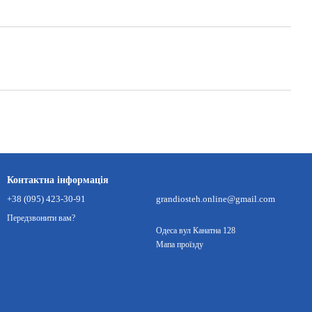
Контактна інформація
+38 (095) 423-30-91
grandiosteh.online@gmail.com
Передзвонити вам?
Одеса вул Канатна 128
Мапа проїзду