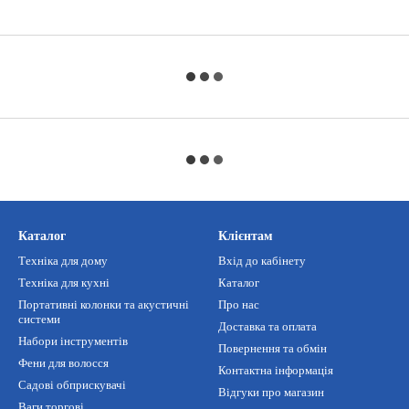
Каталог
Клієнтам
Техніка для дому
Вхід до кабінету
Техніка для кухні
Каталог
Портативні колонки та акустичні
Про нас
системи
Доставка та оплата
Набори інструментів
Повернення та обмін
Фени для волосся
Контактна інформація
Садові обприскувачі
Відгуки про магазин
Ваги торгові