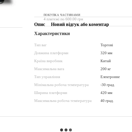
ПОКУПКА ЧАСТИНАМИ
4 платежі по 600.00 грн
Опис
Новий відгук або коментар
Характеристики
Тип ваг
Торгові
Довжина платформи
320 мм
Країна виробник
Китай
Максимальна вага
200 кг
Тип управління
Електронне
Мінімальна робоча температура
-30 град.
Ширина платформи
420 мм
Максимальна робоча температура
40 град.