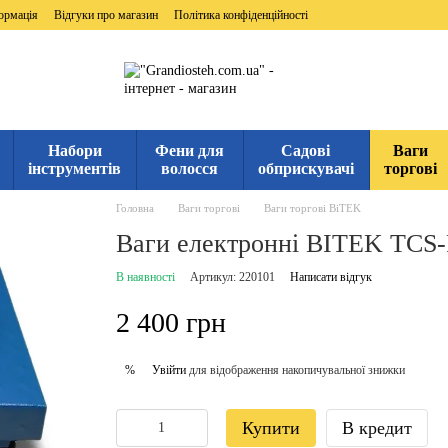
ормація
Відгуки про магазин
Політика конфіденційності
Набори
Фени для
Садові
Ваги
інструментів
волосся
обприскувачі
торгові
Головна
Ваги торгові
Ваги торгові BiTEK
Ваги електронні BITEK TCS-R
В наявності
Артикул: 220101
Написати відгук
2 400 грн
Увійти
для відображення накопичувальної знижки
%
Купити
В кредит