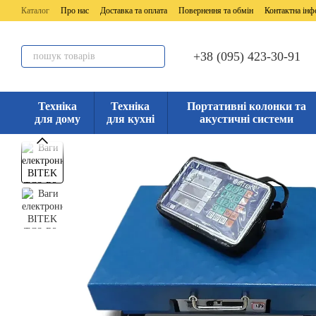
Перейти до основного контенту
Каталог
Про нас
Доставка та оплата
Повернення та обмін
Контактна інф
+38 (095) 423-30-91
Техніка
Техніка
Портативні колонки та
для дому
для кухні
акустичні системи