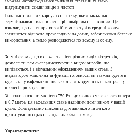
зможете насолоджуватися смачними стравами та легко
підтримувати сендвічницю в чистоті.
Вона має стильний корпус із пластику, який також має
термоізольовані властивості з рівномірним нагріванням. Це
означає, що навіть при високій температурі всередині корпус
залишиться відносно прохолодним на дотик, забезпечуючи безпеку
використання, а тепло розподіляється по всьому її об'єму.
Знімні форми, що включають шість різних видів візерунків,
дозволяють вам експериментувати з видом виробів, що
випікаються, і з візуальним оформленням ваших страв. З
індикатором живлення та функції готовності ви завжди будете в
курсі стану вафельниці, що забезпечить зручність та контроль у
процесі приготування.
Зі споживаною потужністю 750 Вт і довжиною мережевого шнура
в 0,7 метра, ця вафельниця стане надійним помічником у вашій
кухні. Вона ідеально підходить для швидкого та легкого
приготування страв на сніданок, обід чи вечерю.
Характеристики: