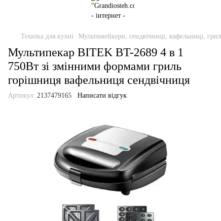
Техніка для кухні
Мультимейкери, сендвічниці, вафельниці, грил
Мультипекар BITEK BT-2689 4 в 1
750Вт зі змінними формами гриль
горішниця вафельниця сендвічниця
Артикул:
2137479165
Написати відгук