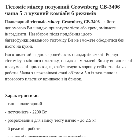
Тістоміс міксер потужний Crownberg CB-3406
чаша 5 л кухоний комбаїн 6 режимів
Планетарний
тістоміс-міксер Crownberg CB-3406
- з його
допомогою Ви швидко приготуєте тісто або крем, змішаєте
інгредієнти. Незабаром після придбання цього
багатофункціонального тістомісу Ви не зможете обходитися без
нього на кухні.
Виготовлений згідно європейських стандартів якості. Корпус
тістомісу з міцного пластику, насадки - металеві. Знизу встановлені
прогумовані присоски, що забезпечують хорошу стійкість під час
роботи. Чаша з нержавіючої сталі об'ємом 5 л із захисною із
прозорого пластику кришкою від бризок.
Характеристики:
- тип - планетарний
- потужність - 2200 Вт
- розрахований для замісу тесту вагою - до 2,5 кг
- 6 режимів роботи
- захист від перенавантаження та перегріву