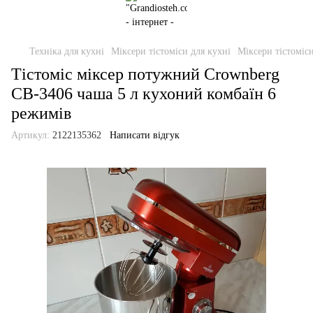
Техніка для кухні
Міксери тістоміси для кухні
Міксери тістомі
Тістоміс міксер потужний Crownberg
CB-3406 чаша 5 л кухоний комбаїн 6
режимів
Артикул:
2122135362
Написати відгук