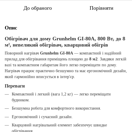
До обраного
Порівняти
Опис
Обігрівач для дому Grunhelm GI-80A, 800 Вт, до 8
м², невеликий обігрівач, кварцовий обігрів
Поворний нагрівач
Grunhelm GI-80A
— компактний і надійний
прилад для обігрівання приміщень площею до
8 м2
. Завдяки легкій
вазі та компактним габаритам його легко переміщати по дому.
Нагрівач працює практично безшумно та має ергономічний дизайн,
який гармонійно вписується в інтер'єр.
Переваги
Компактний і легкий (вага 1,2 кг) — легко переміщати
будинком.
Безшумна робота для комфортного використання.
Ергономічний і сучасний дизайн.
Кварцовий нагрівальний елемент забезпечує швидке
обігрівання.