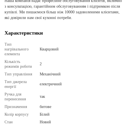
Наша компанія надає професійне обслуговування клієнтів, включно
з консультацією, гарантійним обслуговуванням і підтримкою після
купівлі. Ми пишаємося більш ніж 10000 задоволеними клієнтами,
які довірили нам свої кухонні потреби.
Характеристики
Тип
нагрівального
Кварцовий
елемента
Кількість
2
режимів роботи
Тип управління
Механічний
Тип джерела
електричний
енергії
Ручка для
так
перенесення
Призначення
битове
Колір корпусу
Білий
Стан
Новий