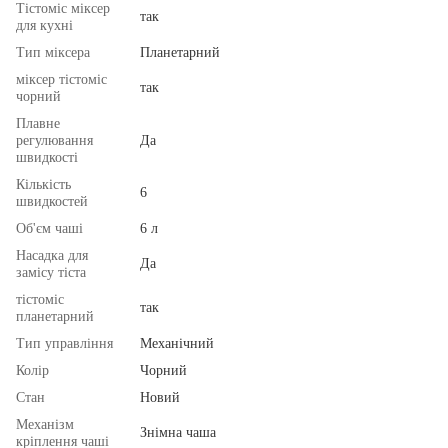
Тістоміс міксер
так
для кухні
Тип міксера
Планетарний
міксер тістоміс
так
чорний
Плавне
регулювання
Да
швидкості
Кількість
6
швидкостей
Об'єм чаші
6 л
Насадка для
Да
замісу тіста
тістоміс
так
планетарний
Тип управління
Механічний
Колір
Чорний
Стан
Новий
Механізм
Знімна чаша
кріплення чаші