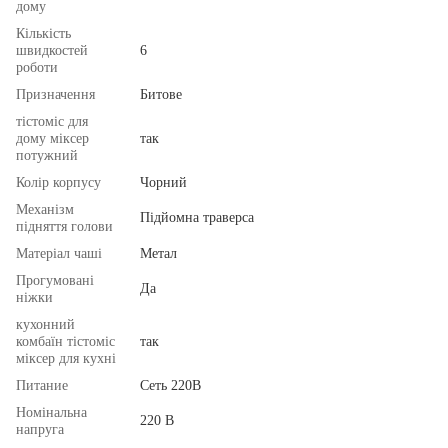
дому
Кількість
швидкостей
6
роботи
Призначення
Битове
тістоміс для
дому міксер
так
потужний
Колір корпусу
Чорний
Механізм
Підйомна траверса
підняття голови
Матеріал чаші
Метал
Прогумовані
Да
ніжки
кухонний
комбаїн тістоміс
так
міксер для кухні
Питание
Сеть 220В
Номінальна
220 В
напруга