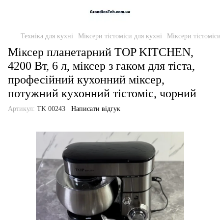
Техніка для кухні
Міксери тістоміси для кухні
Міксери тістоміси
Міксер планетарний TOP KITCHEN,
4200 Вт, 6 л, міксер з гаком для тіста,
професійний кухонний міксер,
потужний кухонний тістоміс, чорний
Артикул:
TK 00243
Написати відгук