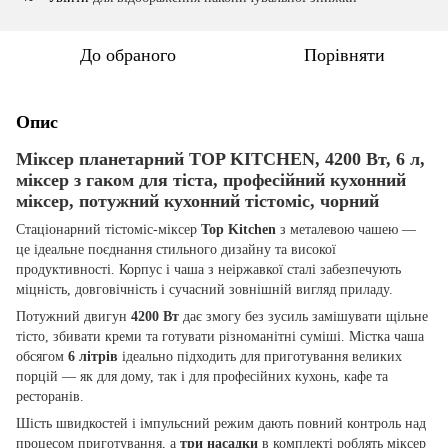
До обраного
Порівняти
Опис
Міксер планетарний TOP KITCHEN, 4200 Вт, 6 л,
міксер з гаком для тіста, професійний кухонний
міксер, потужний кухонний тістоміс, чорний
Стаціонарний тістоміс-міксер
Top Kitchen
з металевою чашею —
це ідеальне поєднання стильного дизайну та високої
продуктивності. Корпус і чаша з неіржавкої сталі забезпечують
міцність, довговічність і сучасний зовнішній вигляд приладу.
Потужний двигун
4200 Вт
дає змогу без зусиль замішувати щільне
тісто, збивати креми та готувати різноманітні суміші. Містка чаша
обсягом
6 літрів
ідеально підходить для приготування великих
порцій — як для дому, так і для професійних кухонь, кафе та
ресторанів.
Шість швидкостей і імпульсний режим дають повний контроль над
процесом приготування, а
три насадки
в комплекті роблять міксер