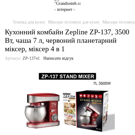
Техніка для кухні
Міксери тістоміси для кухні
Міксери тістоміси
Кухонний комбайн Zepline ZP-137, 3500
Вт, чаша 7 л, червоний планетарний
міксер, міксер 4 в 1
Артикул:
ZP-137ч1
Написати відгук