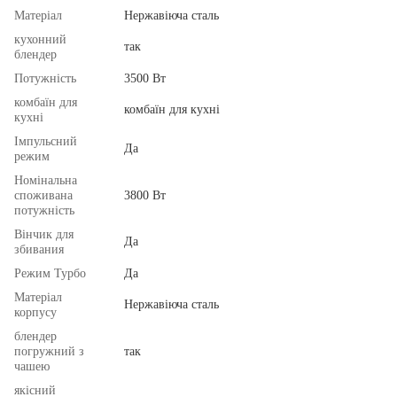
Матеріал
Нержавіюча сталь
кухонний
так
блендер
Потужність
3500 Вт
комбаїн для
комбаїн для кухні
кухні
Імпульсний
Да
режим
Номінальна
споживана
3800 Вт
потужність
Вінчик для
Да
збивания
Режим Турбо
Да
Матеріал
Нержавіюча сталь
корпусу
блендер
погружний з
так
чашею
якісний