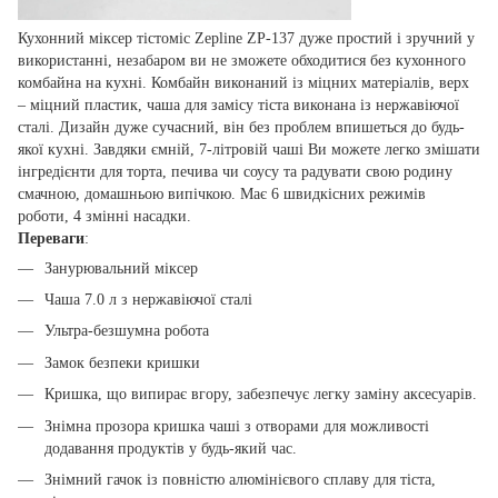
Кухонний міксер тістоміс Zepline ZP-137 дуже простий і зручний у
використанні, незабаром ви не зможете обходитися без кухонного
комбайна на кухні. Комбайн виконаний із міцних матеріалів, верх
– міцний пластик, чаша для замісу тіста виконана із нержавіючої
сталі. Дизайн дуже сучасний, він без проблем впишеться до будь-
якої кухні. Завдяки ємній, 7-літровій чаші Ви можете легко змішати
інгредієнти для торта, печива чи соусу та радувати свою родину
смачною, домашньою випічкою. Має 6 швидкісних режимів
роботи, 4 змінні насадки.
Переваги
:
Занурювальний міксер
Чаша 7.0 л з нержавіючої сталі
Ультра-безшумна робота
Замок безпеки кришки
Кришка, що випирає вгору, забезпечує легку заміну аксесуарів.
Знімна прозора кришка чаші з отворами для можливості
додавання продуктів у будь-який час.
Знімний гачок із повністю алюмінієвого сплаву для тіста,