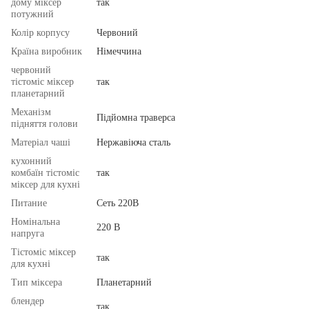
дому міксер
так
потужний
Колір корпусу
Червоний
Країна виробник
Німеччина
червоний
тістоміс міксер
так
планетарний
Механізм
Підйомна траверса
підняття голови
Матеріал чаші
Нержавіюча сталь
кухонний
комбаїн тістоміс
так
міксер для кухні
Питание
Сеть 220В
Номінальна
220 В
напруга
Тістоміс міксер
так
для кухні
Тип міксера
Планетарний
блендер
так