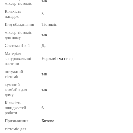
так
міксер тістоміс
Кількість
3
насадок
Вид обладнання
Тістоміс
міксер тістоміс
так
для дому
Система 3-в-1
Да
Матеріал
занурювальної
Нержавіюча сталь
частини
потужний
так
тістоміс
кухоний
комбайн для
так
дому
Кількість
швидкостей
6
роботи
Призначення
Битове
тістоміс для