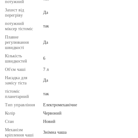
потужний
Захист від
Да
перегріву
потужний
так
міксер тістоміс
Плавне
регулювання
Да
швидкості
Кількість
6
швидкостей
Об'єм чаші
7 л
Насадка для
Да
замісу тіста
тістоміс
так
планетарний
Тип управління
Електромеханічне
Колір
Червоний
Стан
Новий
Механізм
Знімна чаша
кріплення чаші