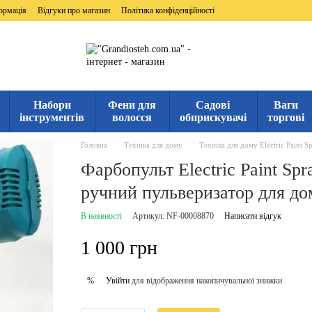
ормація
Відгуки про магазин
Політика конфіденційності
Набори
Фени для
Садові
Ваги
інструментів
волосся
обприскувачі
торгові
Головна
Техніка для дому
Техніка для дому Electric Paint S
Фарбопульт Electric Paint Sp
ручний пульверизатор для до
В наявності
Артикул: NF-00008870
Написати відгук
1 000 грн
Увійти
для відображення накопичувальної знижки
%