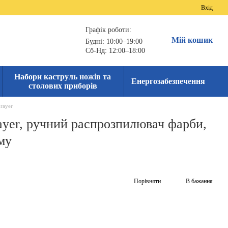
Вхід
Графік роботи:
Мій кошик
Будні: 10:00–19:00
Сб-Нд: 12:00–18:00
Набори каструль ножів та
Енергозабезпечення
столових приборів
prayer
rayer, ручний распрозпилювач фарби,
му
Порівняти
В бажання