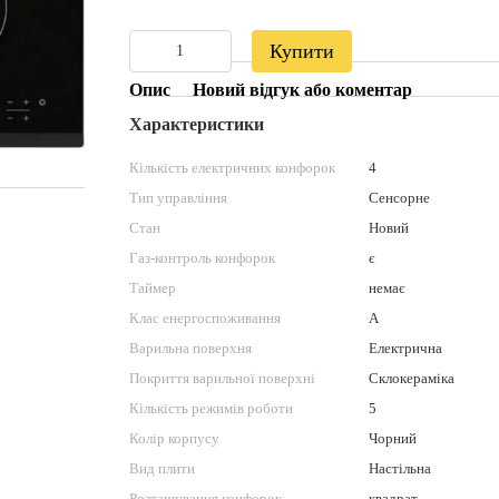
Купити
Опис
Новий відгук або коментар
Характеристики
Кількість електричних конфорок
4
Тип управління
Сенсорне
Стан
Новий
Газ-контроль конфорок
є
Таймер
немає
Клас енергоспоживання
А
Варильна поверхня
Електрична
Покриття варильної поверхні
Склокераміка
Кількість режимів роботи
5
Колір корпусу
Чорний
Вид плити
Настільна
Розташування конфорок
квадрат