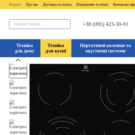
Перейти до основного контенту
Каталог
Про нас
Доставка та оплата
Повернення та обмін
Контактна інф
+38 (095) 423-30-91
Техніка
Техніка
Портативні колонки та
для дому
для кухні
акустичні системи