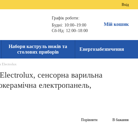
Вхід
Графік роботи:
Мій кошик
Будні: 10:00–19:00
Сб-Нд: 12:00–18:00
Набори каструль ножів та
Енергозабезпечення
столових приборів
 Electrolux
Electrolux, сенсорна варильна
локерамічна електропанель,
Порівняти
В бажання