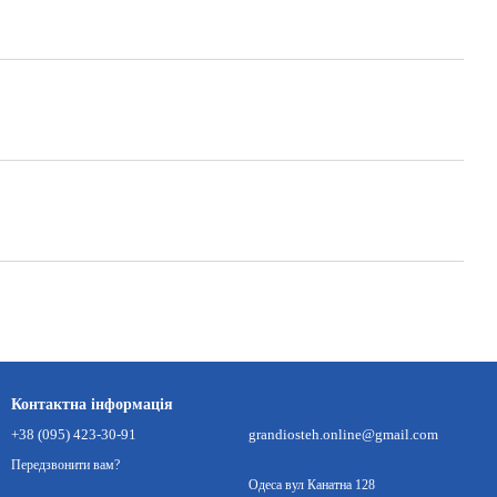
Контактна інформація
+38 (095) 423-30-91
grandiosteh.online@gmail.com
Передзвонити вам?
Одеса вул Канатна 128