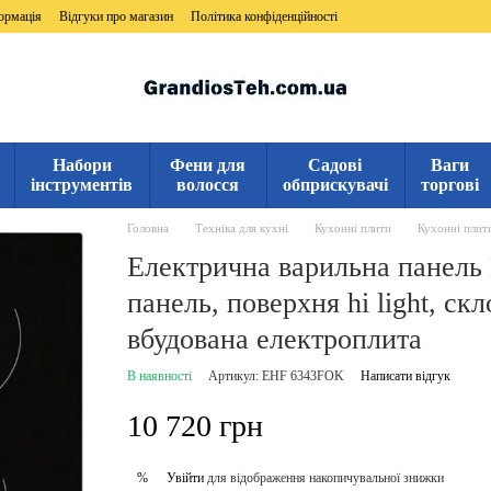
ормація
Відгуки про магазин
Політика конфіденційності
Набори
Фени для
Садові
Ваги
інструментів
волосся
обприскувачі
торгові
Головна
Техніка для кухні
Кухонні плити
Кухонні плити
Електрична варильна панель 
панель, поверхня hi light, ск
вбудована електроплита
В наявності
Артикул: EHF 6343FOK
Написати відгук
10 720 грн
Увійти
для відображення накопичувальної знижки
%