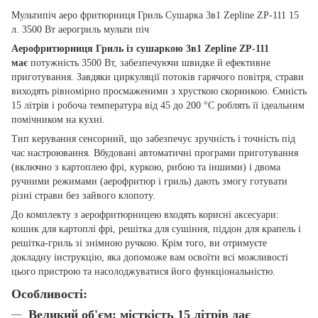
Мультипіч аеро фритюрниця Гриль Сушарка 3в1 Zepline ZP-111 15
л. 3500 Вт аерогриль мульти піч
Аерофритюрниця Гриль із сушаркою 3в1 Zepline ZP-111
має
потужність 3500 Вт, забезпечуючи швидке й ефективне
приготування. Завдяки циркуляції потоків гарячого повітря, страви
виходять рівномірно просмаженими з хрусткою скоринкою. Ємність
15 літрів і робоча температура від 45 до 200 °C роблять її ідеальним
помічником на кухні.
Тип керування сенсорний, що забезпечує зручність і точність під
час настроювання. Вбудовані автоматичні програми приготування
(включно з картоплею фрі, куркою, рибою та іншими) і двома
ручними режимами (аерофритюр і гриль) дають змогу готувати
різні страви без зайвого клопоту.
До комплекту з аерофритюрницею входять корисні аксесуари:
кошик для картоплі фрі, решітка для сушіння, піддон для крапель і
решітка-гриль зі знімною ручкою. Крім того, ви отримуєте
докладну інструкцію, яка допоможе вам освоїти всі можливості
цього пристрою та насолоджуватися його функціональністю.
Особлив
ості:
Великий об'єм: місткість 15 літрів дає