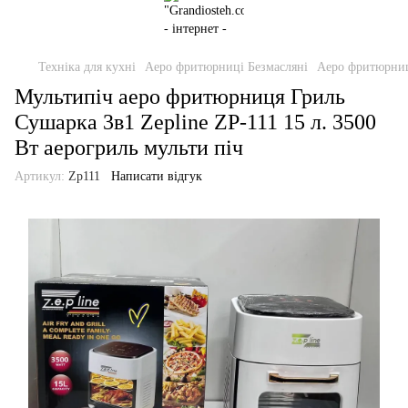
Техніка для кухні
Аеро фритюрниці Безмасляні
Аеро фритюрниці
Мультипіч аеро фритюрниця Гриль
Сушарка 3в1 Zepline ZP-111 15 л. 3500
Вт аерогриль мульти піч
Артикул:
Zp111
Написати відгук