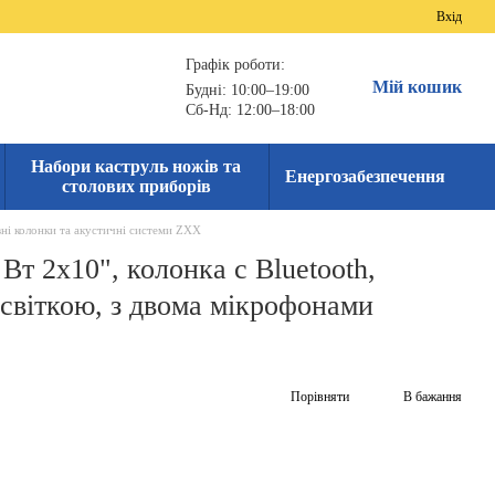
Вхід
Графік роботи:
Мій кошик
Будні: 10:00–19:00
Сб-Нд: 12:00–18:00
Набори каструль ножів та
Енергозабезпечення
столових приборів
ні колонки та акустичні системи ZXX
т 2x10", колонка с Bluetooth,
світкою, з двома мікрофонами
Порівняти
В бажання