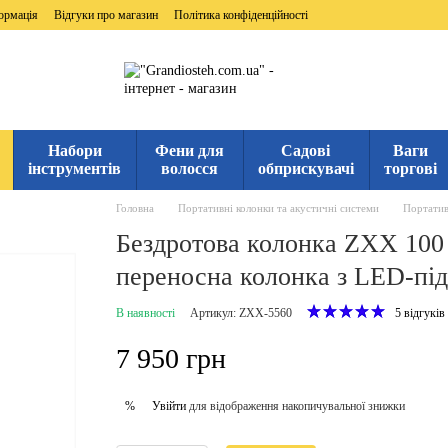
ормація
Відгуки про магазин
Політика конфіденційності
Набори
Фени для
Садові
Ваги
інструментів
волосся
обприскувачі
торгові
Головна
Портативні колонки та акустичні системи
Портатив
Бездротова колонка ZXX 100 В
переносна колонка з LED-під
В наявності
Артикул: ZXX-5560
5 відгуків
7 950 грн
Увійти
для відображення накопичувальної знижки
%