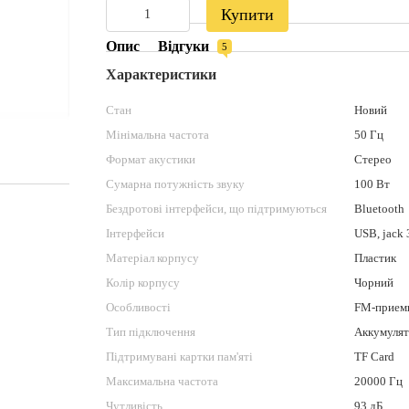
Купити
Опис
Відгуки
5
Характеристики
Стан
Новий
Мінімальна частота
50 Гц
Формат акустики
Стерео
Сумарна потужність звуку
100 Вт
Бездротові інтерфейси, що підтримуються
Bluetooth
Інтерфейси
USB, jack 
Матеріал корпусу
Пластик
Колір корпусу
Чорний
Особливості
FM-приемн
Тип підключення
Аккумулят
Підтримувані картки пам'яті
TF Card
Максимальна частота
20000 Гц
Чутливість
93 дБ