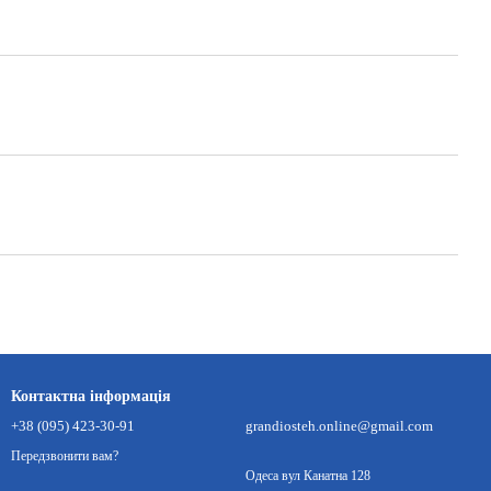
Контактна інформація
+38 (095) 423-30-91
grandiosteh.online@gmail.com
Передзвонити вам?
Одеса вул Канатна 128