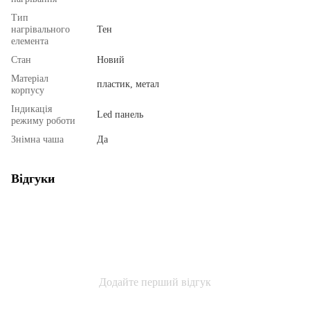
Тип
нагрівального
Тен
елемента
Стан
Новий
Матеріал
пластик, метал
корпусу
Індикація
Led панель
режиму роботи
Знімна чаша
Да
Відгуки
Додайте перший відгук