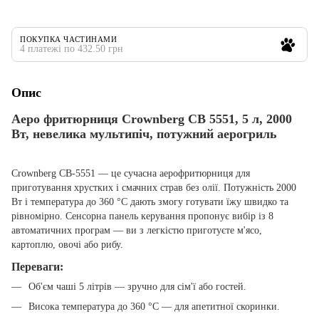
ПОКУПКА ЧАСТИНАМИ
4 платежі по 432.50 грн
Опис
Аеро фритюрниця Crownberg CB 5551, 5 л, 2000
Вт, невелика мультипіч, потужний аерогриль
Crownberg CB-5551 — це сучасна аерофритюрниця для
приготування хрустких і смачних страв без олії. Потужність 2000
Вт і температура до 360 °C дають змогу готувати їжу швидко та
рівномірно. Сенсорна панель керування пропонує вибір із 8
автоматичних програм — ви з легкістю приготуєте м'ясо,
картоплю, овочі або рибу.
Переваги:
Об'єм чаші 5 літрів — зручно для сім'ї або гостей.
Висока температура до 360 °C — для апетитної скоринки.