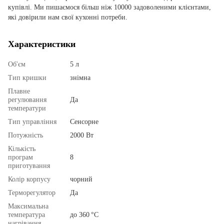
купівлі. Ми пишаємося більш ніж 10000 задоволеними клієнтами,
які довірили нам свої кухонні потреби.
Характеристики
Об'єм
5 л
Тип кришки
знімна
Плавне
регулювання
Да
температури
Тип управління
Сенсорне
Потужність
2000 Вт
Кількість
програм
8
приготування
Колір корпусу
чорний
Терморегулятор
Да
Максимальна
температура
до 360 °C
нагрівання