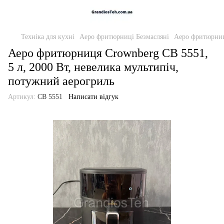
Техніка для кухні
Аеро фритюрниці Безмасляні
Аеро фритюрни
Аеро фритюрниця Crownberg CB 5551,
5 л, 2000 Вт, невелика мультипіч,
потужний аерогриль
Артикул:
CB 5551
Написати відгук